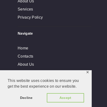
About Us
Services
Privacy Policy
Navigate
Home
Contacts
About Us
✕
This website uses cookies to ensure you
get the best experience on our website.
Dade Lock & Key, Inc © 2026. All rights
reserved. Developed by
BLANXERVER
Decline
Accept