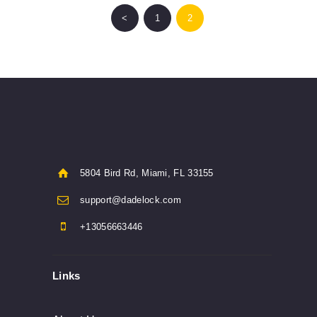
<
PAGE
1
PAGE
2
5804 Bird Rd, Miami, FL 33155
support@dadelock.com
+13056663446
Links