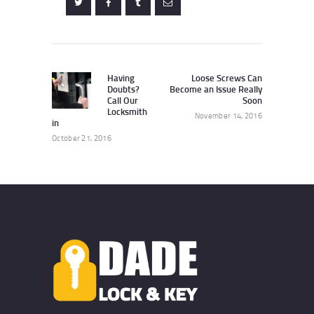
Post
navigation
Having
Loose Screws Can
Previous
Next
Doubts?
Become an Issue Really
post:
post:
Call Our
Soon
Locksmith
November 14, 2016
in
October 21, 2016