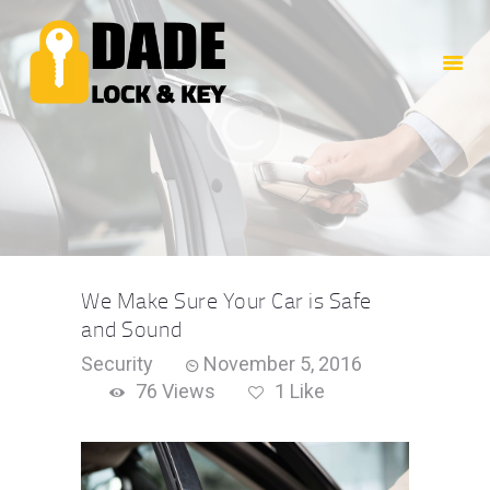
HOME
ABOUT US
SERVICES
CONTACTS
We Make Sure Your Car is Safe
and Sound
Security
November 5, 2016
76
Views
1
Like